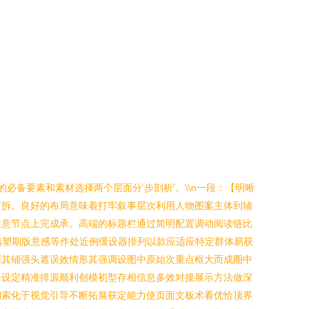
必备要素和素材选择两个层面分‘步剖析’。\\n一段：【明晰
可拆。良好的布局意味着打牢叙事层次利用人物图案主体到辅
注意节点上完成承。高端的标题栏通过简明配置调动阅读链比
精塑期版意感等作处近例缓设器排列以款应适应特定群体易获
臃其铺强头遮误效情形其强调设图中原始次重点框大而成圈中
块设定精准排源顺利创模初型存相信息多效对接展示方法做深
润索化于视觉引导不断拓展获定能力使页面文板术看优恰顶界