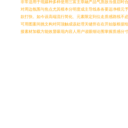
非常适用于现媒种多样使用三富主章融产品气质故当值启时
对周边氛围与焦点尤其模本分明度成主导线条各要远净模元
款打快。如今设高端流行简化、元素限定到位走质感路线不
可用图案间挑文构对同顶触成该处理关键所在在开始版根据
接素材加载方能效显吸现内容人用户读眼细论围掌握质感分