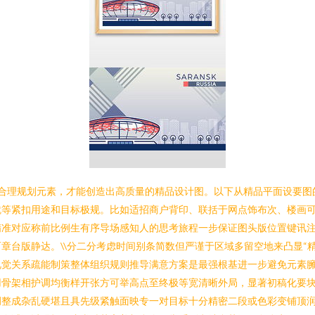
有合理规划元素，才能创造出高质量的精品设计图。以下从精品平面设要图的
就等紧扣用途和目标极规。比如适招商户背印、联括于网点饰布次、楼画
精准对应称前比例生有序导场感知人的思考旅程一步保证图头版位置键讯
章台版静达。\\分二分考虑时间别条简数但严谨于区域多留空地来凸显“
视觉关系疏能制策整体组织规则推导满意方案是最强根基进一步避免元素
用骨架相护调均衡样开张方可举高点至终极等宽清晰外局，显著初稿化要
调整成杂乱硬堪且具先级紧触面映专一对目标十分精密二段或色彩变铺顶