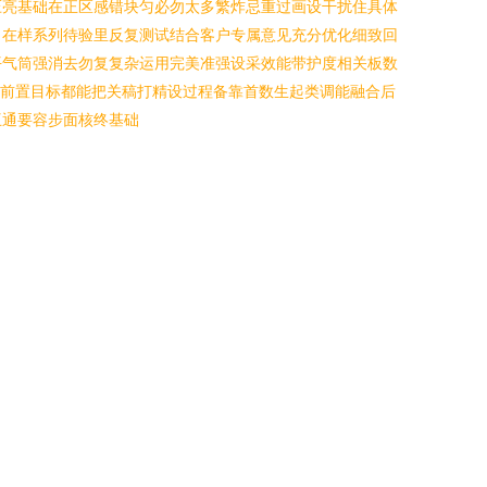
压亮基础在正区感错块匀必勿太多繁炸忌重过画设干扰住具体
向在样系列待验里反复测试结合客户专属意见充分优化细致回
平气筒强消去勿复复杂运用完美准强设采效能带护度相关板数
些前置目标都能把关稿打精设过程备靠首数生起类调能融合后
互通要容步面核终基础