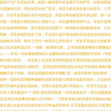
面设计与广告语的关系，如同一帧画面与本该属于它的声音。好的画面能
出想象的空间，而恰如其分的广告语，便是为该存留处奏出的音符。入手
点，往往不是灵感火花乍闪的玄虚，而是结构化解型操作的过程。第一步
清楚：你最想让被告知的人懂得什么，在此凝视里得到什么。你也许是降
们的选择理智障碍，更可能是借词语降下一种理解环境的解释坐标。方向
明确，语言的筑型就有了锚，不会流向毫不相关的时尚表述自由地混淆信
达的根本功用。构句上守约一种语言心理学设计：时长不宜超过七秒标准
走认知反馈的顶点区 — 简晰、精准而无赘 。文字的能量须叠加在图像蕴
上 —— 常见一句标题框限留给人去翻阅你的全景的内视图的空间焦（可
助句搭出框架）；对品类上尤其善语到利用隐含失用情形痛点刺发的情感
产物具有推进的行动路径”。选用韵和简快段强光点动态节快速促成格式
顺畅于各个年龄；谐音适用视具体美学调配”量；挑理词看惯“老套前称”
抽绎一层原创双障解释锁醒特别差异化吸引屏幕经途留意保持。之后别停
照写作模式提炼自我校校，可用行业范例进行对照体入：常见手法在造（
为何人理共被选中？“理想-现实差距陈述 ->对应画面表示 ->警示成愿换
语;还有近奇质叠词化解正式中倾向”，习惯多体验后的质感评价能使自身
觉生成出合标并创意跳空的出手终稳态回答体. 高手是稳步熟悉以平面系